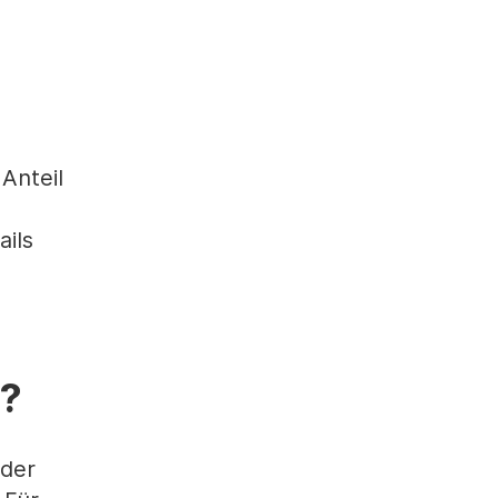
Anteil
ails
t?
 der