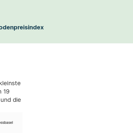
odenpreisindex
kleinste
n 19
 und die