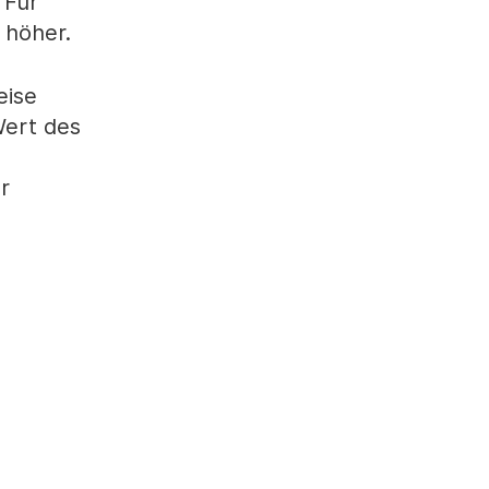
 Für
 höher.
eise
Wert des
r