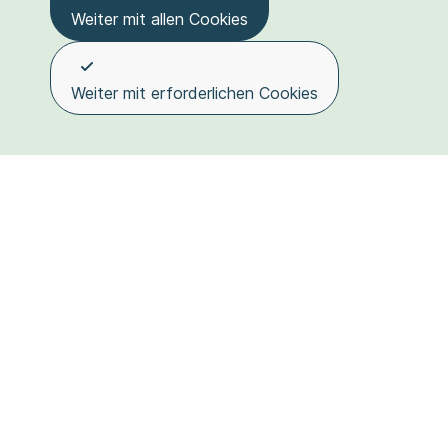
Weiter mit allen Cookies
Weiter mit erforderlichen Cookies
Kanton Basel-Stadt als Arbeitgeber
Tourismus
Veranstaltungen
Publik
Startseite
Datenschutz
Impressum
Ombudss
© 2026 Basel-Stadt